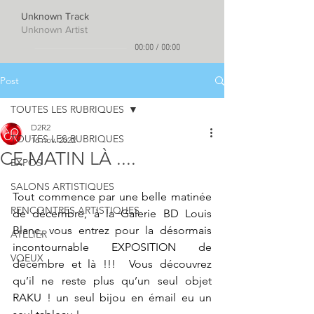
Unknown Track
Unknown Artist
00:00
/
00:00
Post
TOUTES LES RUBRIQUES
D2R2
TOUTES LES RUBRIQUES
16 nov. 2022
CE MATIN LÀ ....
EXPOS
SALONS ARTISTIQUES
Tout commence par une belle matinée 
RENCONTRES ARTISTIQUES
de décembre, à la Galerie BD Louis 
Blanc, vous entrez pour la désormais 
ATELIER
incontournable EXPOSITION de 
VOEUX
décembre et là !!!  Vous découvrez 
qu’il ne reste plus qu’un seul objet 
RAKU ! un seul bijou en émail eu un 