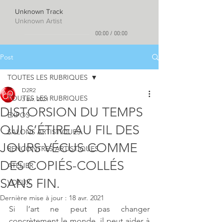
Unknown Track
Unknown Artist
00:00
/
00:00
Post
TOUTES LES RUBRIQUES
D2R2
TOUTES LES RUBRIQUES
3 avr. 2021
DISTORSION DU TEMPS
EXPOS
QUI S’ÉTIRE AU FIL DES
SALONS ARTISTIQUES
JOURS VÉCUS COMME
RENCONTRES ARTISTIQUES
DES COPIÉS-COLLÉS
ATELIER
SANS FIN.
VOEUX
Dernière mise à jour :
18 avr. 2021
Si l’art ne peut pas changer 
concrètement le monde, il peut aider à 