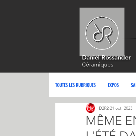
Daniel Rossander
Céramiques
TOUTES LES RUBRIQUES
EXPOS
SA
D2R2
21 oct. 2023
MÊME E
L'ÉTÉ D