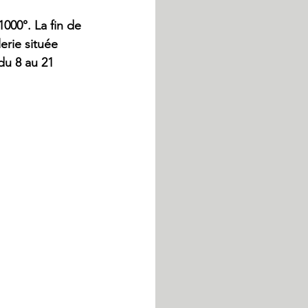
000°. La fin de 
erie située 
du 8 au 21 