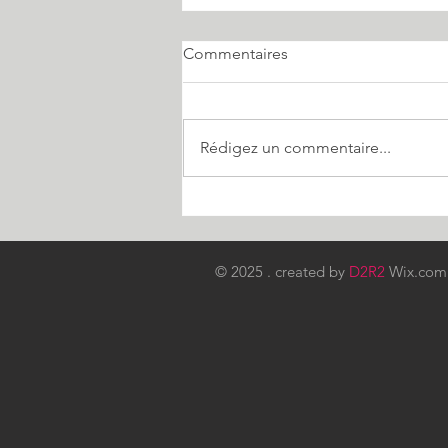
Commentaires
Rédigez un commentaire...
SORGES VILLE ÉTAPE
© 2025 . created by
D2R2
Wix.co