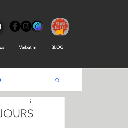
os
Verbatim
BLOG
X
JOURS