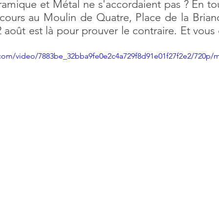
amique et Métal ne s'accordaient pas ? En tout
cours au Moulin de Quatre, Place de la Brianc
12 août est là pour prouver le contraire. Et vous
ic.com/video/7883be_32bba9fe0e2c4a729f8d91e01f27f2e2/720p/