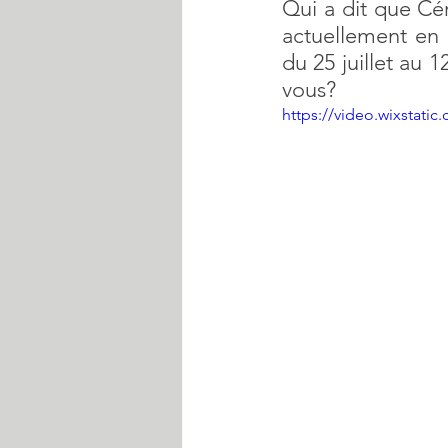
Qui a dit que Cér
actuellement en 
du 25 juillet au 
vous?  
https://video.wixstat