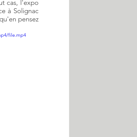
 cas, l'expo 
e à Solignac 
 qu'en pensez 
mp4/file.mp4