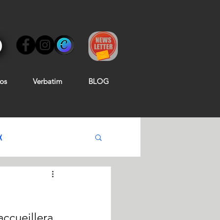
os
Verbatim
BLOG
X
ccueillera 