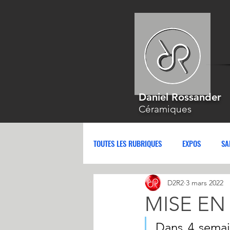
Daniel Rossander
Céramiques
TOUTES LES RUBRIQUES
EXPOS
SA
D2R2
3 mars 2022
MISE EN A
Dans 4 semain