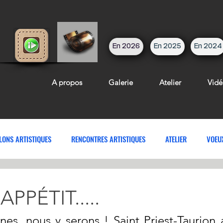
En 2026
En 2025
En 2024
A propos
Galerie
Atelier
Vidé
LONS ARTISTIQUES
RENCONTRES ARTISTIQUES
ATELIER
VOEU
PPÉTIT.....
es, nous y serons ! Saint Priest-Taurion a