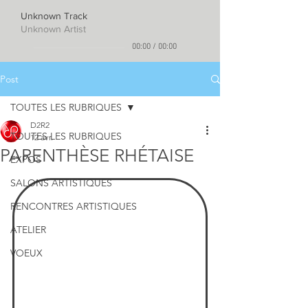
Unknown Track
Unknown Artist
00:00
/
00:00
Post
TOUTES LES RUBRIQUES
D2R2
TOUTES LES RUBRIQUES
12 avr.
PARENTHÈSE RHÉTAISE
EXPOS
SALONS ARTISTIQUES
RENCONTRES ARTISTIQUES
ATELIER
VOEUX