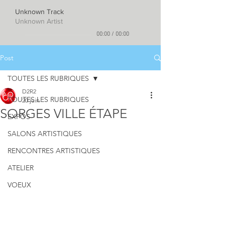
Unknown Track
Unknown Artist
00:00
/
00:00
Post
TOUTES LES RUBRIQUES
D2R2
TOUTES LES RUBRIQUES
20 juin
SORGES VILLE ÉTAPE
EXPOS
SALONS ARTISTIQUES
RENCONTRES ARTISTIQUES
ATELIER
VOEUX