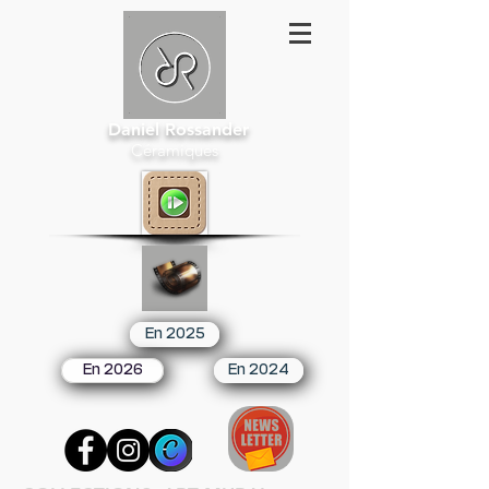
Daniel Rossander
Céramiques
En 2025
En 2026
En 2024