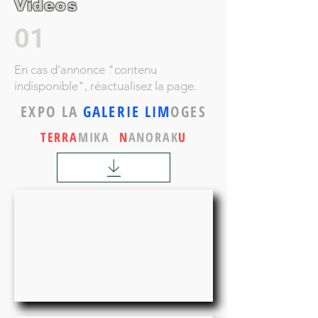
Videos
01
En cas d'annonce "contenu
indisponible", réactualisez la page.
EXPO LA
GALERIE
LIM
OGES
TERRA
MIKA
N
ANORAK
U