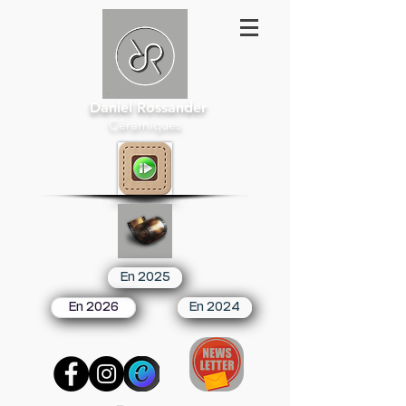
Daniel Rossander
Céramiques
En 2025
En 2026
En 2024