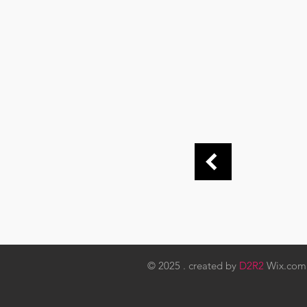
© 2025 . created by
D2R2
Wix.co