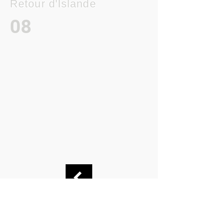
Retour d'Islande
08
Track
Unkn