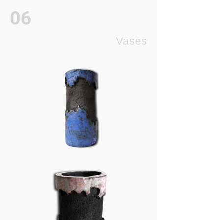
06
Vases