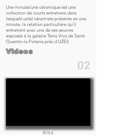
Une minute/une céramique est une
collection de courts entretiens dans
lesquels un(e) céramiste présente en une
minute, la relation particulière qu'il
entretient avec une de ses œuvres
exposée à la galerie Terra Viva de Saint-
Quentin-la-Poterie près d'UZES
Videos
02
Nina