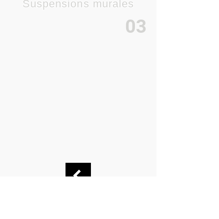
Suspensions murales
03
Unknown Track
Unknown Artist