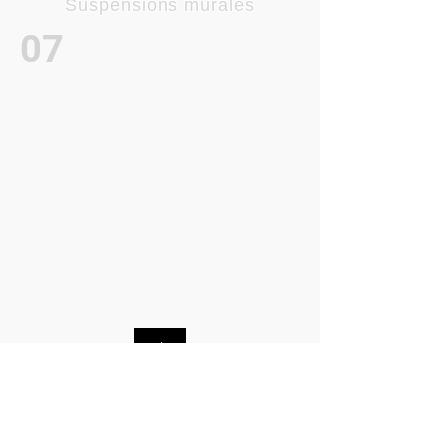
Suspensions murales
07
Track
Ukn