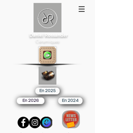
Daniel Rossander
Céramiques
En 2025
En 2026
En 2024