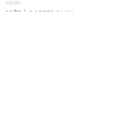
D2R2
24 sept. 2020
ATELIER
PRÊT-À-PORTER RAKU
COLLECTION AUTOMNE
HIVER 2020