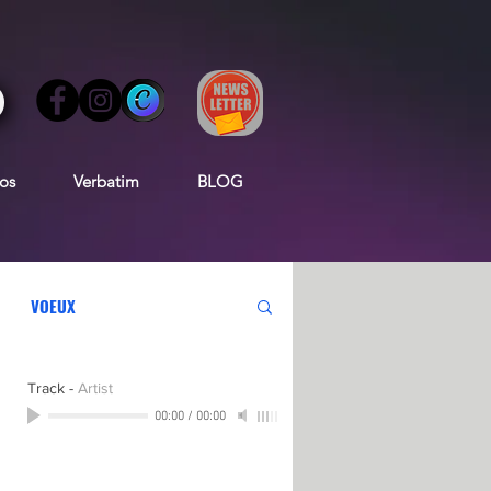
os
Verbatim
BLOG
VOEUX
Track
-
Artist
00:00
/
00:00