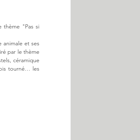
e thème "Pas si 
 animale et ses 
ré par le thème 
stels, céramique 
is tourné… les 