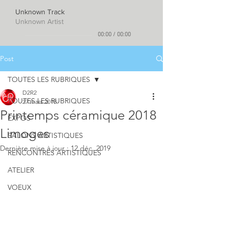
Unknown Track
Unknown Artist
00:00
/
00:00
Post
TOUTES LES RUBRIQUES
D2R2
TOUTES LES RUBRIQUES
27 mars 2018
Printemps céramique 2018
EXPOS
Limoges
SALONS ARTISTIQUES
Dernière mise à jour :
12 déc. 2019
RENCONTRES ARTISTIQUES
ATELIER
VOEUX