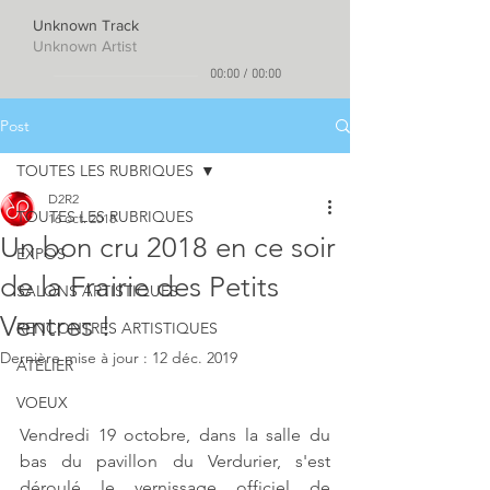
Unknown Track
Unknown Artist
00:00
/
00:00
Post
TOUTES LES RUBRIQUES
D2R2
TOUTES LES RUBRIQUES
16 oct. 2018
Un bon cru 2018 en ce soir
EXPOS
de la Frairie des Petits
SALONS ARTISTIQUES
Ventres !
RENCONTRES ARTISTIQUES
Dernière mise à jour :
12 déc. 2019
ATELIER
VOEUX
Vendredi 19 octobre, dans la salle du 
bas du pavillon du Verdurier, s'est 
déroulé le vernissage officiel de 