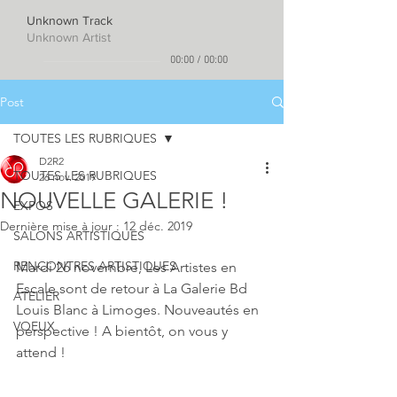
Unknown Track
Unknown Artist
00:00
/
00:00
Post
TOUTES LES RUBRIQUES
D2R2
TOUTES LES RUBRIQUES
26 nov. 2019
NOUVELLE GALERIE !
EXPOS
Dernière mise à jour :
12 déc. 2019
SALONS ARTISTIQUES
RENCONTRES ARTISTIQUES
Mardi 26 novembre, Les Artistes en 
Escale sont de retour à La Galerie Bd 
ATELIER
Louis Blanc à Limoges. Nouveautés en 
VOEUX
perspective ! A bientôt, on vous y 
attend ! 