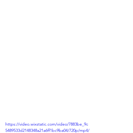
https://video.wixstatic.com/video/7883be_9c
5489533d2148348a21a6ff1bc9ba04/720p/mp4/