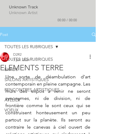
Unknown Track
Unknown Artist
00:00
/
00:00
Post
TOUTES LES RUBRIQUES
D2R2
TOUTES LES RUBRIQUES
3 juil. 2024
ELEMENTS TERRE
EXPOS
Une sorte de déambulation d’art 
SALONS ARTISTIQUES
contemporain en pleine campagne. Les 
RENCONTRES ARTISTIQUES
murs des expos à venir ne seront 
synonymes, ni de division, ni de 
ATELIER
frontière comme le sont ceux qui se 
VOEUX
construisent honteusement un peu 
partout sur la planète. Ils seront au 
contraire le canevas à ciel ouvert de 