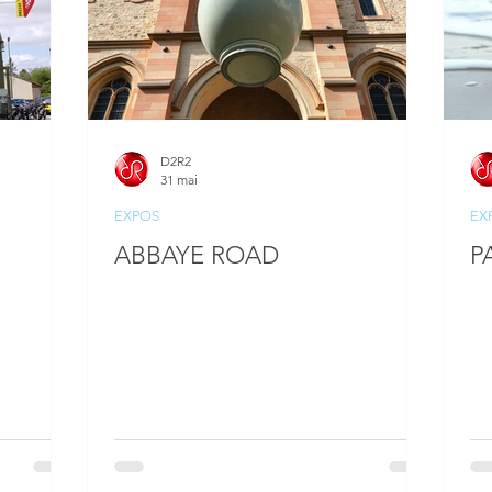
D2R2
31 mai
EXPOS
EX
ABBAYE ROAD
P