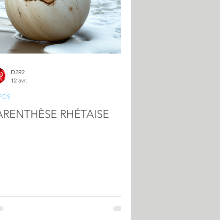
D2R2
12 avr.
POS
ARENTHÈSE RHÉTAISE