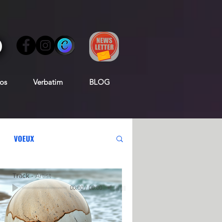
os
Verbatim
BLOG
VOEUX
Track
-
Artist
00:00
/
00:00