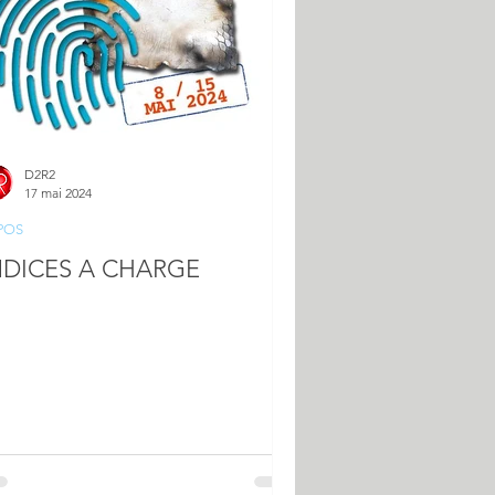
D2R2
17 mai 2024
POS
INDICES A CHARGE