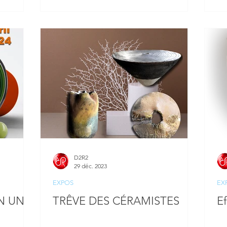
D2R2
29 déc. 2023
EXPOS
EX
N UNE
TRÊVE DES CÉRAMISTES
E