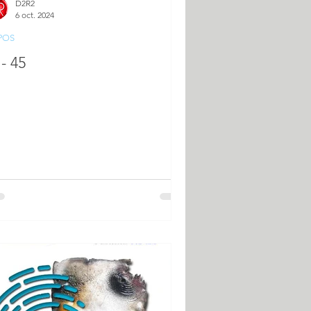
D2R2
6 oct. 2024
POS
- 45