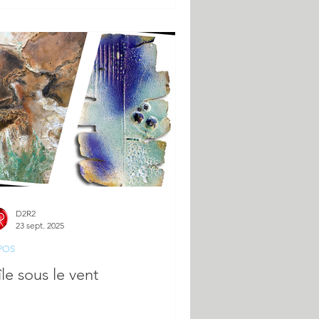
D2R2
23 sept. 2025
POS
île sous le vent