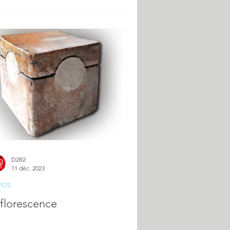
D2R2
11 déc. 2023
POS
fflorescence