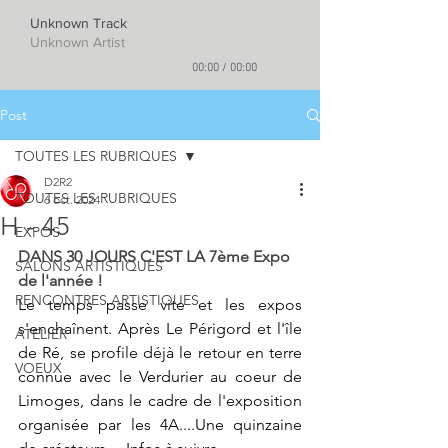
Unknown Track
Unknown Artist
00:00
/
00:00
Post
TOUTES LES RUBRIQUES
D2R2
TOUTES LES RUBRIQUES
6 oct. 2024
H - 45
EXPOS
DANS 30 JOURS C'EST LA 7ème Expo 
SALONS ARTISTIQUES
de l'année !
RENCONTRES ARTISTIQUES
Le temps passe vite et les expos 
s'enchaînent. Après Le Périgord et l'île 
ATELIER
de Ré, se profile déjà le retour en terre 
VOEUX
connue avec le Verdurier au coeur de 
Limoges, dans le cadre de l'exposition 
organisée par les 4A....Une quinzaine 