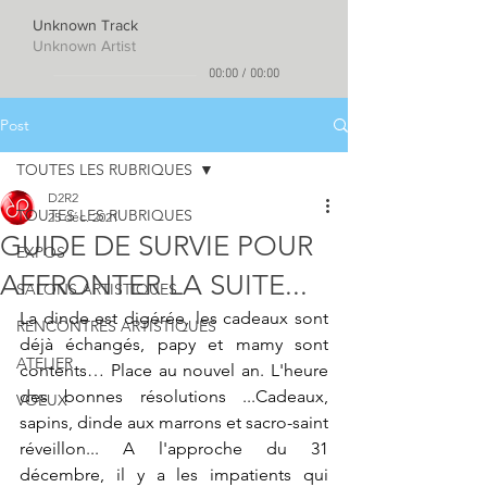
Unknown Track
Unknown Artist
00:00
/
00:00
Post
TOUTES LES RUBRIQUES
D2R2
TOUTES LES RUBRIQUES
25 déc. 2021
GUIDE DE SURVIE POUR
EXPOS
AFFRONTER LA SUITE...
SALONS ARTISTIQUES
La dinde est digérée, les cadeaux sont 
RENCONTRES ARTISTIQUES
déjà échangés, papy et mamy sont 
ATELIER
contents… Place au nouvel an. L'heure 
des bonnes résolutions ...Cadeaux, 
VOEUX
sapins, dinde aux marrons et sacro-saint 
réveillon... A l'approche du 31 
décembre, il y a les impatients qui 